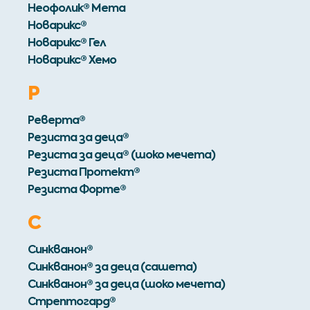
Неофолик® Мета
Новарикс®
Новарикс® Гел
Новарикс® Хемо
Р
Реверта®
Резиста за деца®
Резиста за деца® (шоко мечета)
Резиста Протект®
Резиста Форте®
С
Синкванон®
Синкванон® за деца (сашета)
Синкванон® за деца (шоко мечета)
Стрептогард®