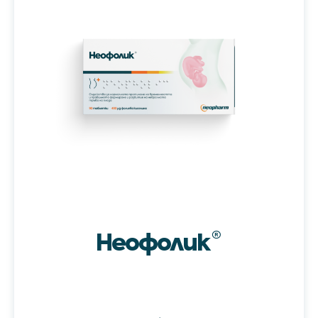
Неофолик
®