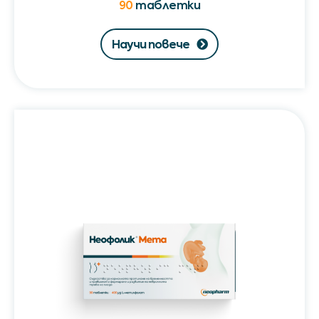
90
таблетки
Научи повече
Неофолик®
Мета
/
Neopholic®
Meta