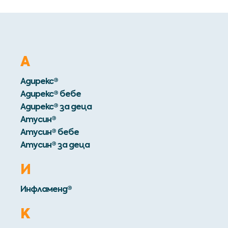
А
Адирекс®
Адирекс® бебе
Адирекс® за деца
Атусин®
Атусин® бебе
Атусин® за деца
И
Инфламенд®
К