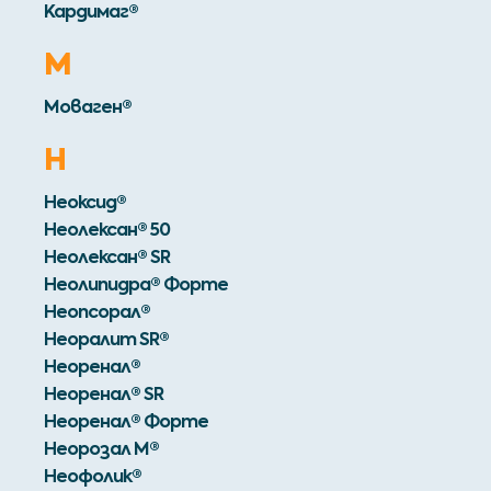
Кардимаг®
М
Моваген®
Н
Неоксид®
Неолексан® 50
Неолексан® SR
Неолипидра® Форте
Неопсорал®
Неоралит SR®
Неоренал®
Неоренал® SR
Неоренал® Форте
Неорозал M®
Неофолик®