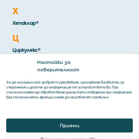
Х
Хепаклар®
Ц
Циркулекс®
Цистостоп® SR
Настойки за
Цистостоп® Рапид
поверителност
За да осигурим най-доброто изживяване, използваме бисквитки за
съхранение и достъп до информация от устройството Ви. При
съгласие можем да обработваме данни като поведение при сърфиране.
Без съгласие някои функции може да не работят правилно.
Приеми