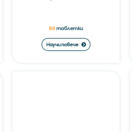
60
таблетки
Научи повече
Неоренал®
Форте
/
Neorenal®
Forte