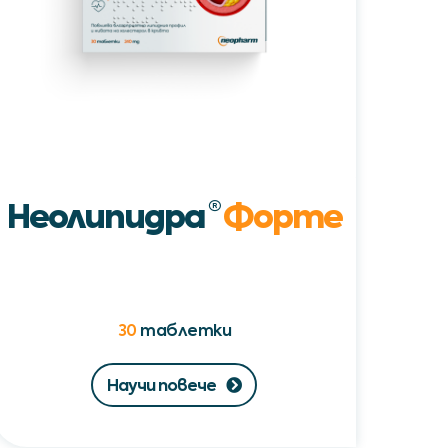
Неолипидра
®
Форте
30
таблетки
Научи повече