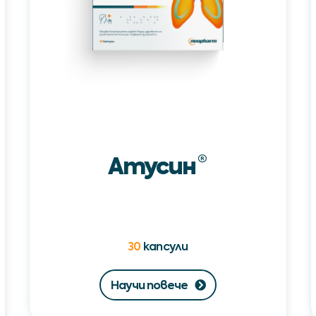
Атусин
®
30
капсули
Научи повече