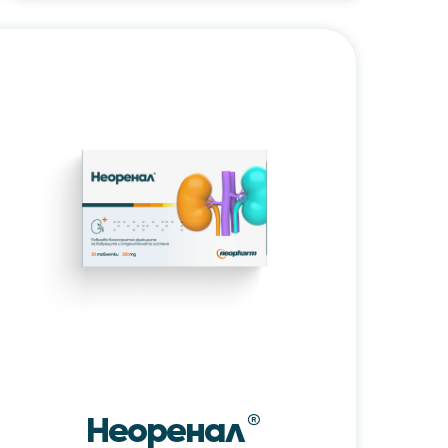
Неоренал®
/
Neorenal®
Неоренал
®