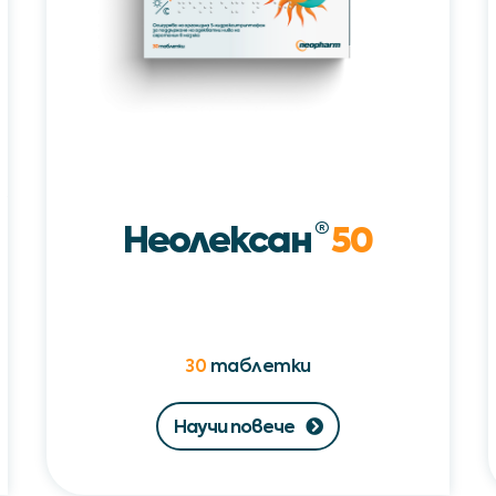
Неолексан
®
50
30
таблетки
Научи повече