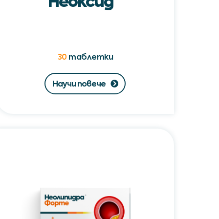
Неоксид
30
таблетки
Научи повече
Неолипидра®
Форте
/
Neolipidra®
Forte