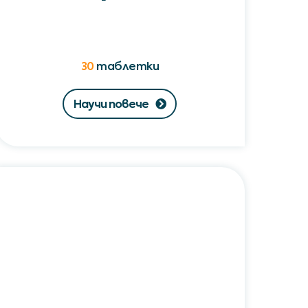
30
таблетки
Научи повече
Неорозал
M®
/
Neorosal
M®