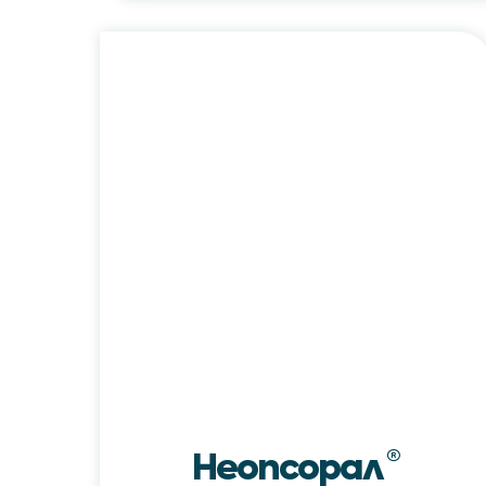
Неопсорал®
/
Neopsoral®
Неопсорал
®