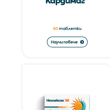
Кардимаг
60
таблетки
Научи повече
Неолексан®SR
/
Neolexan®SR