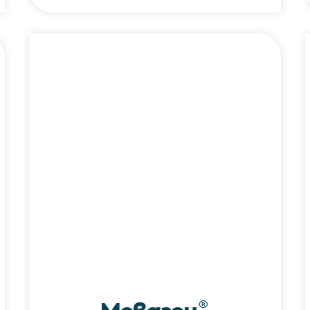
Моваген®
/
Movagen®
®