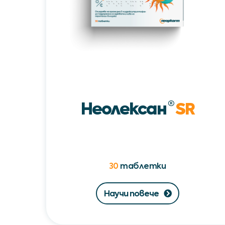
Неолексан
®
SR
30
таблетки
Научи повече