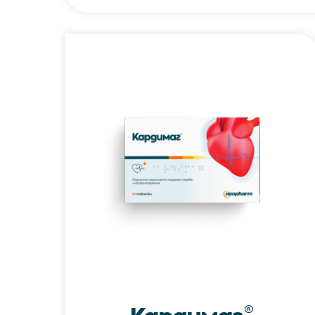
Кардимаг®/Cardimag®
®