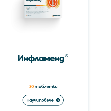
Инфламенд
®
30
таблетки
Научи повече