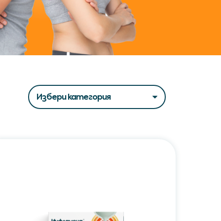
Филтри
Инфламенд®
/
Inflamend®