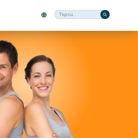
Търсене
Търсене
за: