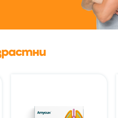
зрастни
Атусин®
/
Atusin®