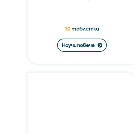
30
таблетки
Научи повече
Неоренал®
SR
/
Neorenal®
SR