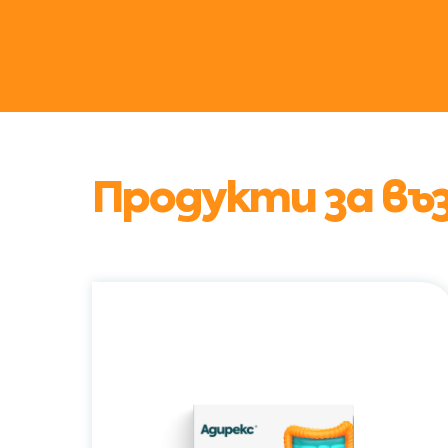
Продукти за въ
Адирекс®
/
Adirex®