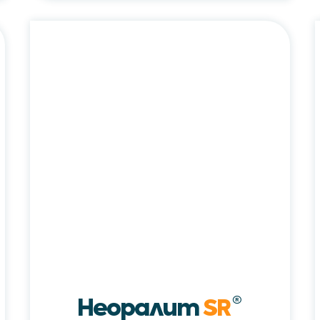
Неоралит
SR®
/
Neoralit
SR®
Неоралит
SR
®