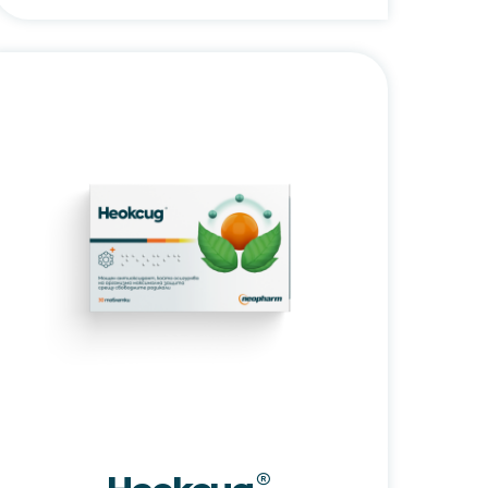
Неоксид®
/
Neoxid®
®