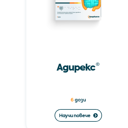
Адирекс
®
6
дози
Научи повече