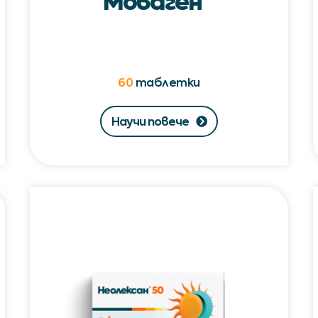
Моваген
60
таблетки
Научи повече
Неолексан®50
/
Neolexan®50