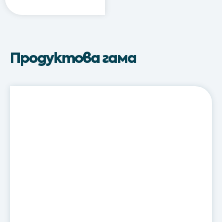
Продуктова гама
Атусин®
/
Atusin®