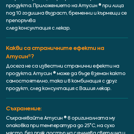
продукта. Приложението на Атусин ® при лица
под 10 годишна възраст, бременни и кърмещи се
препоръчва
след консултация с лекар.
Какви са страничните ефекти на
Атусин®?
Досега не са известни странични ефекти на
продукта. Атусин ® може да бъде вземан както
самостоятелно, така и в комбинация с друг
продукт, след консултация с Вашия лекар.
Съхранение:
Съхранявайте Атусин ® в оригиналната му
опаковка при температура до 25°С, на сухо
място, без пряк достъп на слънчева светлина и