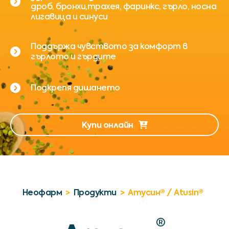
дроб, бронхи,трахея, фаринкс, гърло, носна
лигавица и синуси
Поддържа чувството за комфорт в
гърлото и гърдите
Подкрепя дишането
Купи онлайн
Неофарм
>
Продукти
>
Атусин® / Atusin®
®