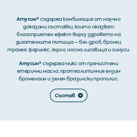
Атусин®
съдържа комбинация от научно
доказани съставки, които оказват
благоприятен ефект върху здравето на
дихателните пътища – бял дроб, бронхи,
трахея, фаринкс, гърло, носна лигавица и синуси.
Атусин®
съдържа микс от пречистени
етерични масла, протеолитичния ензим
бромелаин и зелен бразилски прополис.
Състав