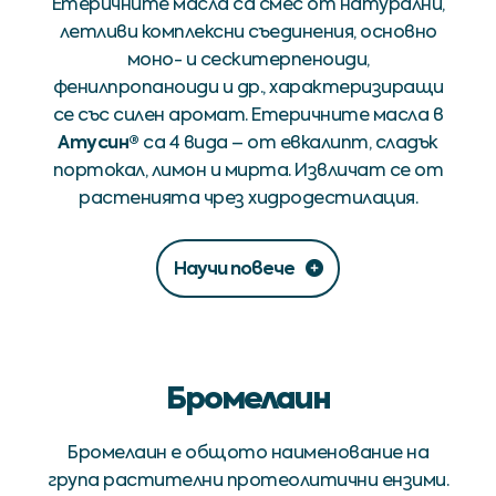
Етеричните масла са смес от натурални,
летливи комплексни съединения, основно
моно- и сескитерпеноиди,
фенилпропаноиди и др., характеризиращи
се със силен аромат. Етеричните масла в
Атусин®
са 4 вида – от евкалипт, сладък
портокал, лимон и мирта. Извличат се от
растенията чрез хидродестилация.
Научи повече
Бромелаин
Бромелаин е общото наименование на
група растителни протеолитични ензими.