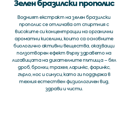
Зелен бразилски прополис
Водният екстракт на зелен бразилски
прополис се отличава от спиртния с
високите си концентрации на органични
ароматни киселини, които са основните
биологично активни вещества, оказващи
ползотворен ефект върху здравето на
лигавицата на дихателните пътища – бял
дроб, бронхи, трахея, ларинкс, фаринкс,
гърло, нос и синуси, като ги поддържа в
техния естествен физиологичен вид,
здрави и чисти.