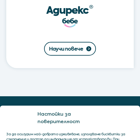
Адирекс
®
Научи повече
Настойки за
поверителност
За да осигурим най-доброто изживяване, използваме бисквитки за
съхранение и достъп до информация от устройството Ви. При