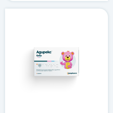
Адирекс®
бебе
/
Adirex®
Baby