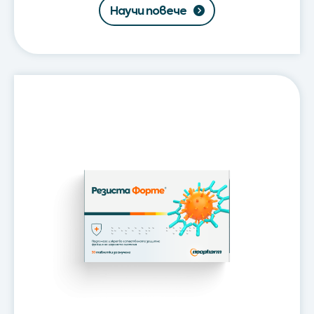
Научи повече
Резиста
Форте®
/
Resista
Forte®