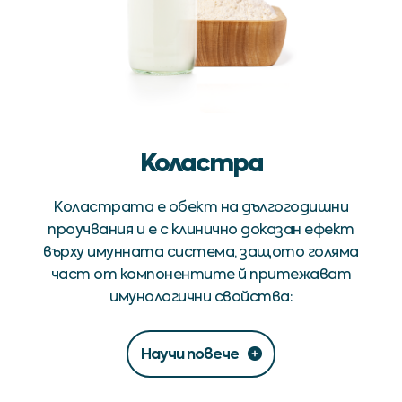
Коластра
Коластрата е обект на дългогодишни
проучвания и е с клинично доказан ефект
върху имунната система, защото голяма
част от компонентите й притежават
имунологични свойства:
Научи повече