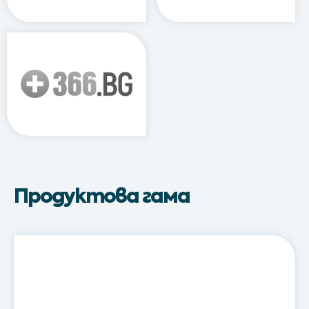
Продуктова гама
Резиста
Протект®
/
Resista