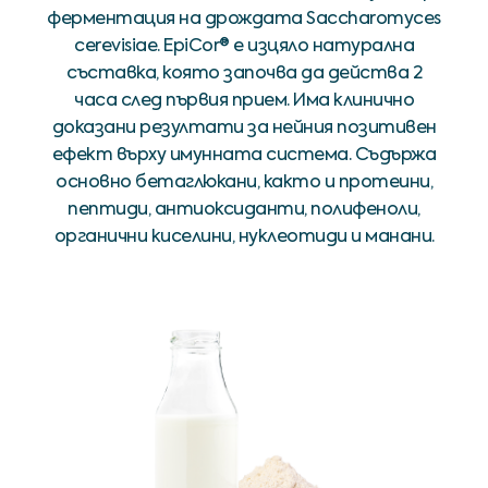
ферментация на дрождата Saccharomyces
cerevisiae. EpiCor® е изцяло натурална
съставка, която започва да действа 2
часа след първия прием. Има клинично
доказани резултати за нейния позитивен
ефект върху имунната система. Съдържа
основно бетаглюкани, както и протеини,
пептиди, антиоксиданти, полифеноли,
органични киселини, нуклеотиди и манани.