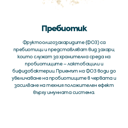
Пребиотик
Фруктоолигозахаридите (ФОЗ) са
пребиотици и представляват вид захари,
които служат за хранителна среда на
пробиотиците – лактобацили и
бифидобактерии. Приемът на ФОЗ води до
увеличаване на пробиотиците в червата и
засилване на техния положителен ефект
върху имунната система.