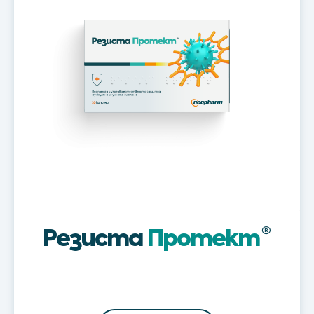
Protect®
Резиста
Протект
®