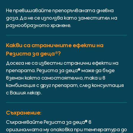
Не превишавайте препоръчваната дневна
доза. Да не се използва като заместител на
разнообразното хранене.
Какви са страничните ефекти на
Резиста за деца®?
Досега не са известни странични ефекти на
препарата. Резиста за деца® може да бъде
вземан както самостоятелно, така и в
комбинация с друг препарат, след консултация
с Вашия лекар.
Съхранение:
Съхранявайте Резиста за деца® в
оригиналната му опаковка при температура до