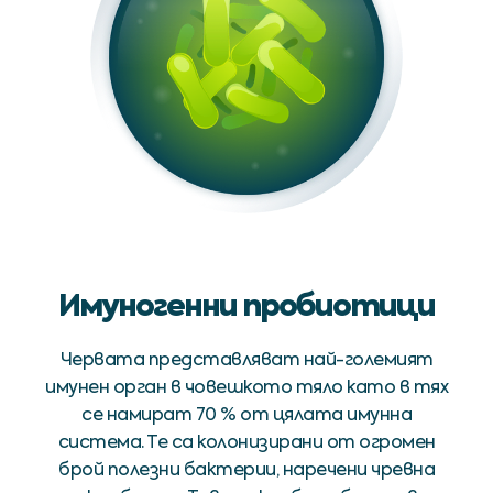
Имуногенни пробиотици
Червата представляват най-големият
имунен орган в човешкото тяло като в тях
се намират 70 % от цялата имунна
система. Те са колонизирани от огромен
брой полезни бактерии, наречени чревна