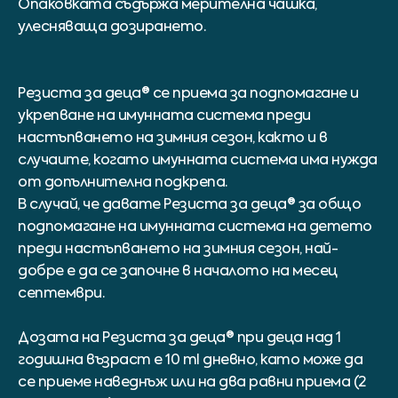
Опаковката съдържа мерителна чашка,
улесняваща дозирането.
Резиста за деца® се приема за подпомагане и
укрепване на имунната система преди
настъпването на зимния сезон, както и в
случаите, когато имунната система има нужда
от допълнителна подкрепа.
В случай, че давате Резиста за деца® за общо
подпомагане на имунната система на детето
преди настъпването на зимния сезон, най-
добре е да се започне в началото на месец
септември.
Дозата на Резиста за деца® при деца над 1
годишна възраст е 10 ml дневно, като може да
се приеме наведнъж или на два равни приема (2