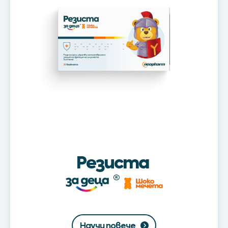
Kids®
Резиста
Научи повече