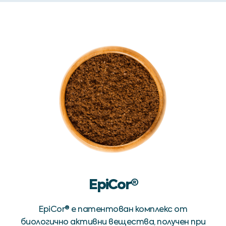
EpiCor®
EpiCor® е патентован комплекс от
биологично активни вещества, получен при