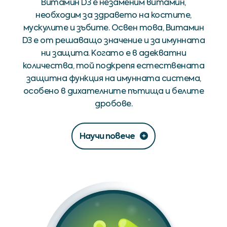
Витамин D3 е незаменим витамин,
необходим за здравето на костите,
мускулите и зъбите. Освен това, Витамин
D3 е от решаващо значение и за имунната
ни защита. Когато е в адекватни
количества, той подкрепя естествената
защитна функция на имунната система,
особено в дихателните пътища и белите
дробове.
Научи повече