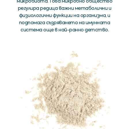
микробиота. Това микробно общество
регулира редица важни метаболични и
физиологични функции на организма, и
подпомага съзряването на имунната
система още в най-ранно детство.