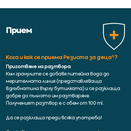
Прием
Кога и как се приема Резиста за деца®?
Приготвяне на разтвора:
Към гранулите се добавя питейна вода до
мерителната линия (представляваща
вдлъбнатина върху бутилката) и се разклаща
добре до пълното им разтваряне.
Полученият разтвор е с обем от 100 ml.
Да се разклаща преди всяка употреба!