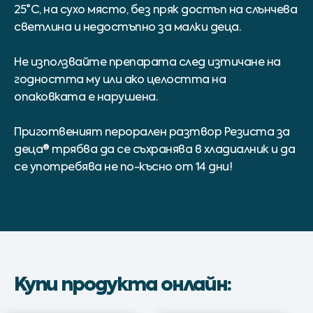
25°С, на сухо място, без пряк достъп на слънчева
светлина и недостъпно за малки деца.
Не използвайте препарата след изтичане на
годността му или ако целостта на
опаковката е нарушена.
Приготвеният перорален разтвор Резиста за
деца® трябва да се съхранява в хладиалник и да
се употребява не по-късно от 14 дни!
Купи продукта онлайн: