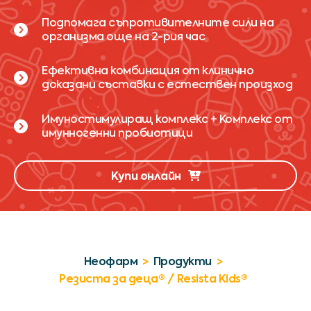
Подпомага съпротивителните сили на
организма още на 2-рия час
Ефективна комбинация от клинично
доказани съставки с естествен произход
Имуностимулиращ комплекс + Комплекс от
имунногенни пробиотици
Купи онлайн
Неофарм
>
Продукти
>
Резиста за деца® / Resista Kids®