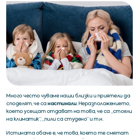
Много често чуваме наши близки и приятели да
настинали
споделят, че са
. Неразположението,
което усещат отдават на това, че са „стояли
на климатик“, „пили са студено“ и т.н.
Истината обаче е, че това, което те смятат