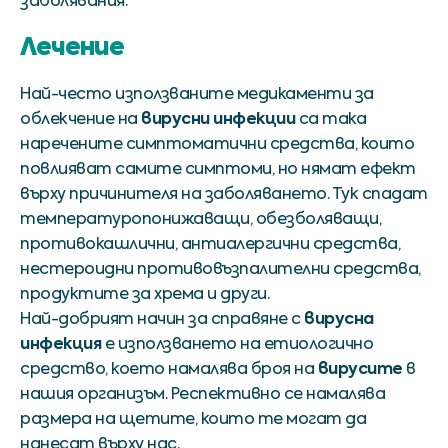
заболявания.
Лечение
Най-често използваните медикаменти за
вирусни инфекции
облекчение на
са така
наречените симптоматични средства, които
повлияват самите симптоми, но нямат ефект
върху причинителя на заболяването. Тук спадат
температуропонижаващи, обезболяващи,
противокашлични, антиалергични средства,
нестероидни противовъзпалителни средства,
продуктите за хрема и други.
вирусна
Най-добрият начин за справяне с
инфекция
е използването на етиологично
вирусите
средство, което намалява броя на
в
нашия организъм. Респективно се намалява
размера на щетите, които те могат да
нанесат върху нас.