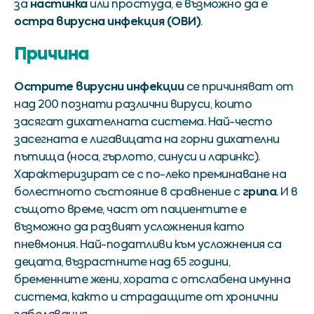
настинка
за
или простуда, е възможно да е
остра вирусна инфекция (ОВИ)
.
Причина
Острите вирусни инфекции
се причиняват от
над 200 познати различни вируси, които
засягат дихателната система. Най-често
засегната е лигавицата на горни дихателни
пътища (носа, гърлото, синуси и ларинкс).
Характеризират се с по-леко преминаване на
грипа
болестното състояние в сравнение с
. И в
същото време, част от пациентите е
възможно да развият усложнения като
пневмония. Най-податливи към усложнения са
децата, възрастните над 65 години,
бременните жени, хората с отслабена имунна
система, както и страдащите от хронични