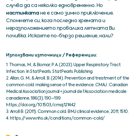
случва да са няколко едновременно. Но
настинката
не е само зимно приключение.
Спомнете си, кога последно хремата и
неразположението провалиха лятната Ви
почивка. Искахте по-бързо решение, нали?
Използвани източници / Референции:
1. Thomas, M., & Bomar, P. A. (2023). Upper Respiratory Tract
Infection. In StatPearls. StatPearls Publishing.
2. Allan, G. M., & Arroll, B. (2014). Prevention and treatment of the
common cold: making sense of the evidence. CMAJ : Canadian
Medical Association journal = journal de l'Association medicale
canadienne, 186(3), 190–199.
https://doi.org/10.1503/cmaj.121442
3. Arroll B. (2011). Common cold. BMJ clinical evidence, 2011, 1510.
4. https://www.nhs.uk/conditions/common-cold/