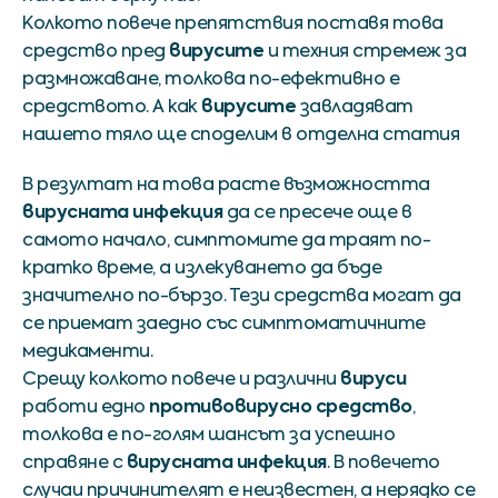
Колкото повече препятствия поставя това
вирусите
средство пред
и техния стремеж за
размножаване, толкова по-ефективно е
вирусите
средството. А как
завладяват
нашето тяло ще споделим в отделна статия
В резултат на това расте възможността
вирусната инфекция
да се пресече още в
самото начало, симптомите да траят по-
кратко време, а излекуването да бъде
значително по-бързо. Тези средства могат да
се приемат заедно със симптоматичните
медикаменти.
вируси
Срещу колкото повече и различни
противовирусно средство
работи едно
,
толкова е по-голям шансът за успешно
вирусната инфекция
справяне с
. В повечето
случаи причинителят е неизвестен, а нерядко се