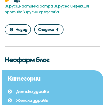
Tags
вируси
настинка
остра вирусна инфекция
,
,
,
противовирусни средства
Назад
Сподели
Неофарм блог
Категории
Детско здраве
Женско здраве