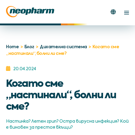
Skip
to
Search
Men
content
Toggle
Tog
Home
>
Блог
>
Дихателна система
>
Когато сме
„настинали“, болни ли сме?
20.04.2024
Когато сме
„настинали“, болни ли
сме?
Настинка? Летен грип? Остра вирусна инфекция? Кой
е виновен за престоя вкъщи?